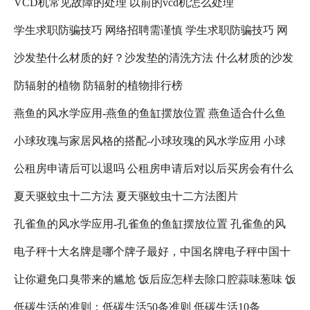
VCD机常见故障的处理 以前的vcd机怎么处理
学生求职防骗技巧 网络招聘需谨慎 学生求职防骗技巧 网
沙发垫什么材质的好？沙发垫的清洗方法 什么材质的沙发
络招聘需注意什么
防辐射的植物 防辐射的植物排行榜
垫比较好
燕鱼的风水学应用-燕鱼的鱼缸摆放位置 燕鱼适合什么鱼
小球玫瑰与家居风格的搭配-小球玫瑰的风水学应用 小球
缸
公租房申请后可以退吗 公租房申请后对以后买房会有什么
玫瑰怎么养更好看
夏天驱蚊虫十二方法 夏天驱蚊虫十二方法图片
影响吗 公租房退租以后,还可以在申请吗?
孔雀鱼的风水学应用-孔雀鱼的鱼缸摆放位置 孔雀鱼的风
电子秤十大名牌是哪个牌子最好，中国名牌电子秤中国十
水禁忌
让你避免口臭带来的尴尬 饭后应怎样去除口腔蒜味葱味 饭
大名牌电子秤 人体电子秤十大名牌是哪个牌子最好
低碳生活的准则：低碳生活50条准则 低碳生活10条
后口臭减轻