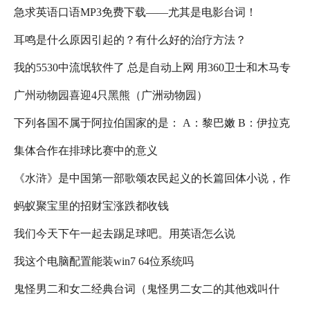
急求英语口语MP3免费下载——尤其是电影台词！
耳鸣是什么原因引起的？有什么好的治疗方法？
我的5530中流氓软件了 总是自动上网 用360卫士和木马专
广州动物园喜迎4只黑熊（广洲动物园）
杀都杀不出来
下列各国不属于阿拉伯国家的是： A：黎巴嫩 B：伊拉克
集体合作在排球比赛中的意义
C：伊朗 D：也门 求解啊
《水浒》是中国第一部歌颂农民起义的长篇回体小说，作
蚂蚁聚宝里的招财宝涨跌都收钱
者施耐庵。小说以＿＿＿＿末年宋江起义
我们今天下午一起去踢足球吧。用英语怎么说
我这个电脑配置能装win7 64位系统吗
鬼怪男二和女二经典台词（鬼怪男二女二的其他戏叫什