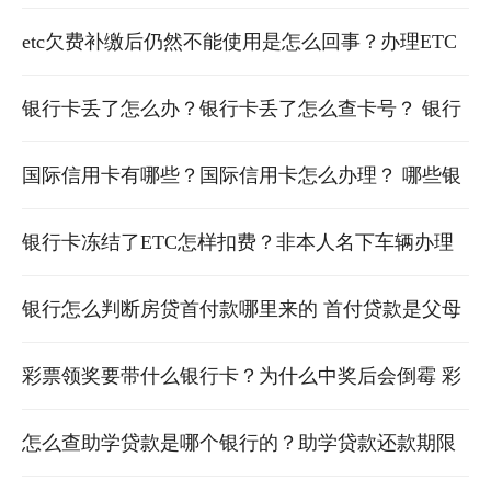
以吗
是面签后 银行贷款一直不放款可以投诉吗
etc欠费补缴后仍然不能使用是怎么回事？办理ETC
去银行还是高速口好
银行卡丢了怎么办？银行卡丢了怎么查卡号？ 银行
卡丢了怎么办?银行卡丢了怎么补办
国际信用卡有哪些？国际信用卡怎么办理？ 哪些银
行可以办国际信用卡
银行卡冻结了ETC怎样扣费？非本人名下车辆办理
etc流程 银行卡冻结了etc怎样扣费?非本人缴费
银行怎么判断房贷首付款哪里来的 首付贷款是父母
卡转过来可以查到吗 贷款买房银行会查首付吗
彩票领奖要带什么银行卡？为什么中奖后会倒霉 彩
票领奖要带什么银行卡?为什么不能用
怎么查助学贷款是哪个银行的？助学贷款还款期限