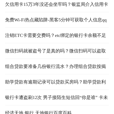
是几年？ 助学贷款贷了多少怎么查
欠信用卡15万3年没还会坐牢吗？银监局介入信用卡
协商还款有用么 欠银行信用卡15万还不上要坐多牢
免费Wi-Fi热点藏陷阱-黑客5分钟可获取个人信息qq
号银行卡密码 免费wifi的陷阱
注销ETC卡需要交费吗？etc绑定的银行卡余额不足
时可以上高速吗 etc注销需要付费吗
微信扫码就被盗号了是真的吗？微信扫码可以盗取
银行信息吗 微信扫码就被盗号了是真的吗知乎
组合贷款要准备几份银行流水？办理组合贷款按揭
需要还清信用卡吗 组合贷款要准备几份银行流水证
助学贷款有逾期记录可以贷款买房吗？助学贷款利
明
率和银行利率哪个高？ 学生助学贷款逾期,还有办法
银行卡遭盗刷12次 男子接陌生短信回“你是谁” 卡未
解决吗
离身被盗刷87万多 小伙的举动让银行全赔!
经济天地 银行 天地银行百度百科