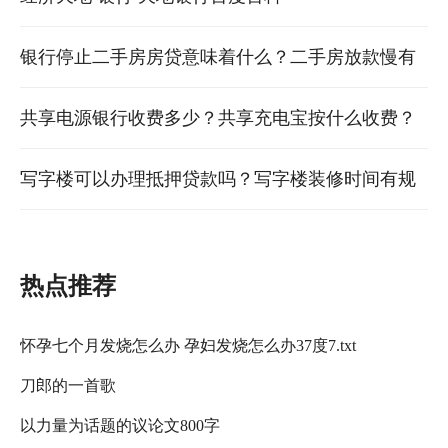
银行停止二手房房贷意味着什么？二手房放款慢有
什么办法解决吗 银行停止二手房房贷意味着什么意
共享电源银行收费多少？共享充电宝按什么收费？
思
共享充电器多少钱一个
写字楼可以办理抵押贷款吗？写字楼装修时间有规
定吗 写字楼抵押贷款可以在哪些银行贷
热点推荐
怀孕七个月发烧怎么办 孕妇发烧怎么办37度7.txt
刀郎的一首歌
以力量为话题的议论文800字