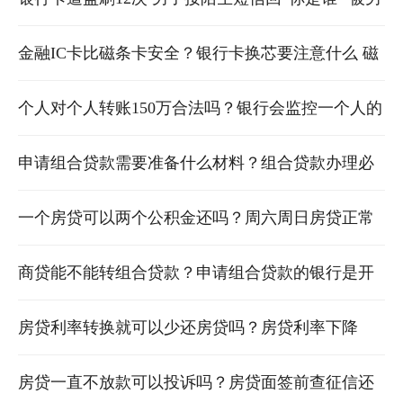
友盗刷信用卡
金融IC卡比磁条卡安全？银行卡换芯要注意什么 磁
条卡安全还是芯片卡安全
个人对个人转账150万合法吗？银行会监控一个人的
现金流水吗 个人转账150万需要银监会吗
申请组合贷款需要准备什么材料？组合贷款办理必
须要在同一家银行吗 组合贷款需要的材料
一个房贷可以两个公积金还吗？周六周日房贷正常
从银行扣除吗 一套房子可以两个人的公积金还贷吗
商贷能不能转组合贷款？申请组合贷款的银行是开
发商指定的吗 商贷能不能转组合贷款?申请组合贷
房贷利率转换就可以少还房贷吗？房贷利率下降
款?
0.05每个月少还多少 房贷利率太高了 还掉换银行可
房贷一直不放款可以投诉吗？房贷面签前查征信还