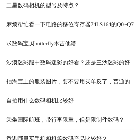
三星数码相机的型号及特点？
麻烦帮忙看一下电路的移位寄存器74LS164的Q0~Q7
应该与LED数码管的a、b、c、d、e、f、g、dp怎么
求数码宝贝butterfly木吉他谱
连接谢谢
沙漠迷彩服中数码迷彩的好看？还是三沙迷彩的好
看？
拍淘宝上的服装图片，要不要用买单反了，普通的
傻瓜式数码相机可以用吗
自拍用什么数码相机比较好
乘坐国际航班，带行李限重，但是限制件数码？
香港哪里买手机相机等数码产品比较好？