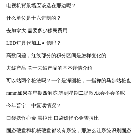
电视机背景墙应该选在那边呢？
什么单位是十六进制的？
去加拿大 需要多少移民费用
LED灯具代加工可信吗？
高数问题，红线部分的积分区间是怎样变化的
去皱产品 关于去皱产品的基本详情介绍
可以站两个桩法吗？一个是浑圆桩，一指禅的马步站桩也
mmm如果在星期四解冻,等到星期二提款,钱会不会多呢
就是手心向下；早上站浑圆桩，傍晚站一指禅马步桩！
今年普宁二中复读情况？
口袋妖怪心金 雪拉比 口袋妖怪心金雪拉比
固态硬盘和机械硬盘都装有系统，那怎么让系统识别固态