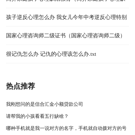
陷表现）
孩子逆反心理怎么办 我女儿今年中考逆反心理特别
严重不听话该怎么办呢.txt
国家心理咨询师二级证书（国家心理咨询师二级）
很记仇怎么办 记仇的心理该怎么办.txt
热点推荐
我刚想问的是信合汇金小额贷款公司
请帮我的小孩看看五行缺啥？
哪种手机就是我一说对方的名字，手机就自动拨对方的号