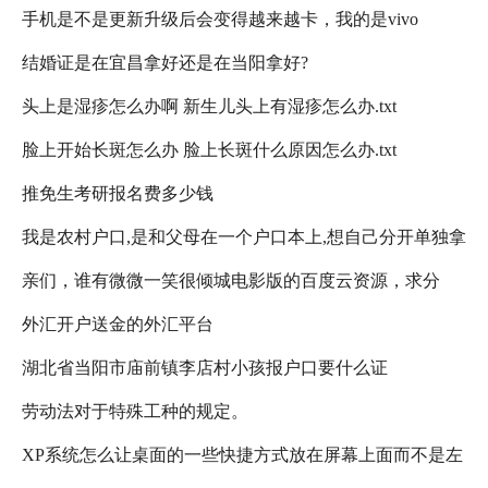
手机是不是更新升级后会变得越来越卡，我的是vivo
码？
结婚证是在宜昌拿好还是在当阳拿好?
y17t，该不该升级
头上是湿疹怎么办啊 新生儿头上有湿疹怎么办.txt
脸上开始长斑怎么办 脸上长斑什么原因怎么办.txt
推免生考研报名费多少钱
我是农村户口,是和父母在一个户口本上,想自己分开单独拿
亲们，谁有微微一笑很倾城电影版的百度云资源，求分
户口本,可以吗?
外汇开户送金的外汇平台
享。谢谢
湖北省当阳市庙前镇李店村小孩报户口要什么证
劳动法对于特殊工种的规定。
XP系统怎么让桌面的一些快捷方式放在屏幕上面而不是左