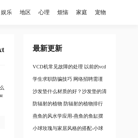
娱乐
地区
心理
烦恼
家庭
宠物
最新更新
t
VCD机常见故障的处理 以前的vcd
学生求职防骗技巧 网络招聘需谨
机怎么处理
么
沙发垫什么材质的好？沙发垫的清
慎 学生求职防骗技巧 网络招聘需
严
防辐射的植物 防辐射的植物排行
洗方法 什么材质的沙发垫比较好
注意什么
燕鱼的风水学应用-燕鱼的鱼缸摆
榜
小球玫瑰与家居风格的搭配-小球
放位置 燕鱼适合什么鱼缸