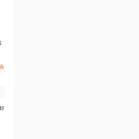
。
感
会
好