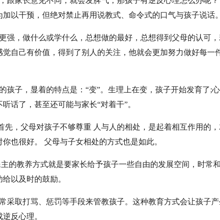
来，跟家长意见不同，就会发脾气，那孩子有逆反心理怎么办呢？
为加以干预，但绝对禁止再用说教式、命令式的口气与孩子说话
心更强，做什么或学什么，总想做的最好，总想得到父母的认可，
感觉自己有价值，得到了别人的关注，他就会更加努力做好每一
孩子，显着的特点是：“变”。生理上在变，孩子开始发育了;
听话了，甚至还可能与家长“对着干”。
 首先，父母对孩子不够尊重 人与人的相处，是起着相互作用的，
你也很好。 父母与子女相处的方式也是如此。
民主的教养方式就是要家长给予孩子一些自由的发展空间，时常
功给以及时的鼓励。
常采取打骂、惩罚等手段来管教孩子。这种教育方式会让孩子产
成逆反心理。