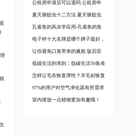
公租房申请后可以退吗 公租房申
玫瑰的风水学应用 小球玫瑰怎么
。
夏天驱蚊虫十二方法 夏天驱蚊虫
请后对以后买房会有什么影响吗
养更好看
若
孔雀鱼的风水学应用-孔雀鱼的鱼
十二方法图片
公租房退租以后,还可以在申请吗?
件
电子秤十大名牌是哪个牌子最好，
缸摆放位置 孔雀鱼的风水禁忌
让你避免口臭带来的尴尬 饭后应
中国名牌电子秤中国十大名牌电子
心理
低碳生活的准则：低碳生活50条准
怎样去除口腔蒜味葱味 饭后口臭
秤 人体电子秤十大名牌是哪个牌
怎样让毛衣恢复弹性？羊毛衫恢复
则 低碳生活10条
减轻
子最好
就
97%的用户对空气净化器有所需求
弹性的方法 羊绒衫如何恢复弹性
室内摆放一点植物更加有趣哦！
受欢迎空气净化设备
和
室外植物摆放
生