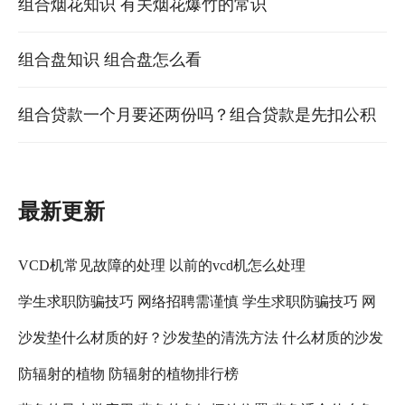
要全部拆开整个柜子，上有鱼缸压着。
组合烟花知识 有关烟花爆竹的常识
组合盘知识 组合盘怎么看
组合贷款一个月要还两份吗？组合贷款是先扣公积
金余额吗 组合贷款需要几个月
最新更新
VCD机常见故障的处理 以前的vcd机怎么处理
学生求职防骗技巧 网络招聘需谨慎 学生求职防骗技巧 网
沙发垫什么材质的好？沙发垫的清洗方法 什么材质的沙发
络招聘需注意什么
防辐射的植物 防辐射的植物排行榜
垫比较好