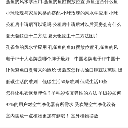
燕鱼的风水学应用-燕鱼的鱼缸摆放位置 燕鱼适合什么鱼
小球玫瑰与家居风格的搭配-小球玫瑰的风水学应用 小球
缸
公租房申请后可以退吗 公租房申请后对以后买房会有什么
玫瑰怎么养更好看
夏天驱蚊虫十二方法 夏天驱蚊虫十二方法图片
影响吗 公租房退租以后,还可以在申请吗?
孔雀鱼的风水学应用-孔雀鱼的鱼缸摆放位置 孔雀鱼的风
电子秤十大名牌是哪个牌子最好，中国名牌电子秤中国十
水禁忌
让你避免口臭带来的尴尬 饭后应怎样去除口腔蒜味葱味 饭
大名牌电子秤 人体电子秤十大名牌是哪个牌子最好
低碳生活的准则：低碳生活50条准则 低碳生活10条
后口臭减轻
怎样让毛衣恢复弹性？羊毛衫恢复弹性的方法 羊绒衫如何
97%的用户对空气净化器有所需求 受欢迎空气净化设备
恢复弹性
室内摆放一点植物更加有趣哦！ 室外植物摆放