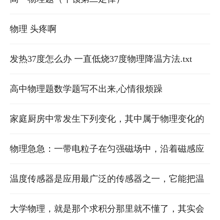
物理 头疼啊
发热37度怎么办 一直低烧37度物理降温方法.txt
高中物理题数学题写不出来,心情很烦躁
家庭厨房中常发生下列变化，其中属于物理变化的
是（ ）A．食物腐败B．水沸腾C．天然气燃烧
物理急急：一带电粒子在匀强磁场中，沿着磁感应
D．菜刀生
强度的方向运动，现将该磁场的磁感应强度增大为
温度传感器是应用最广泛的传感器之一，它能把温
原来的2倍，
度的高低转变成电信号，通常是利用物体的某一物
大学物理，就是那个求积分那里就不懂了，其实会