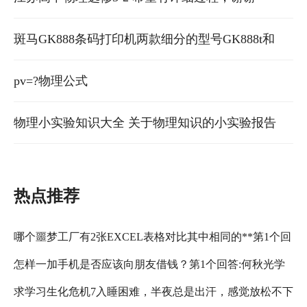
为红色的祥
斑马GK888条码打印机两款细分的型号GK888t和
GK888d物理参数的区别？
pv=?物理公式
物理小实验知识大全 关于物理知识的小实验报告
热点推荐
哪个噩梦工厂有2张EXCEL表格对比其中相同的**第1个回
怎样一加手机是否应该向朋友借钱？第1个回答:何秋光学
答:百度网友24ef169fc科技发烧友2012-1
求学习生化危机7入睡困难，半夜总是出汗，感觉放松不下
前数学2019-07-22百度认:江苏知