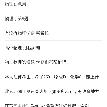
物理题急用
物理，第5题
有没有物理学霸 帮帮忙
高中物理 过程谢谢
初二物理选择题 学霸们帮帮忙吧。
本人江苏考生，考了260，物理D，化学C，能上什
么学校啊？
北京2008年奥运会火炬（如图所示），有许多地方
体现了物理知识与高科技产品的结合、其外观图案
江苏高中物理选修3-2 希望有详细过程，谢谢