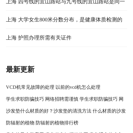
上海 四号线的宜山路站与九号线的宜山路站是同一
个吗？
上海 大学女生800米分数分布，是健康体质检测的
一项内容，其他的还有肺活量，身高体重，立定跳
上海 护照办理所需有关证件
远，握力
最新更新
VCD机常见故障的处理 以前的vcd机怎么处理
学生求职防骗技巧 网络招聘需谨慎 学生求职防骗技巧 网
沙发垫什么材质的好？沙发垫的清洗方法 什么材质的沙发
络招聘需注意什么
防辐射的植物 防辐射的植物排行榜
垫比较好