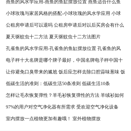
燕鱼的风水学应用-燕鱼的鱼缸摆放位置 燕鱼适合什么鱼
小球玫瑰与家居风格的搭配-小球玫瑰的风水学应用 小球
缸
公租房申请后可以退吗 公租房申请后对以后买房会有什么
玫瑰怎么养更好看
夏天驱蚊虫十二方法 夏天驱蚊虫十二方法图片
影响吗 公租房退租以后,还可以在申请吗?
孔雀鱼的风水学应用-孔雀鱼的鱼缸摆放位置 孔雀鱼的风
电子秤十大名牌是哪个牌子最好，中国名牌电子秤中国十
水禁忌
让你避免口臭带来的尴尬 饭后应怎样去除口腔蒜味葱味 饭
大名牌电子秤 人体电子秤十大名牌是哪个牌子最好
低碳生活的准则：低碳生活50条准则 低碳生活10条
后口臭减轻
怎样让毛衣恢复弹性？羊毛衫恢复弹性的方法 羊绒衫如何
97%的用户对空气净化器有所需求 受欢迎空气净化设备
恢复弹性
室内摆放一点植物更加有趣哦！ 室外植物摆放