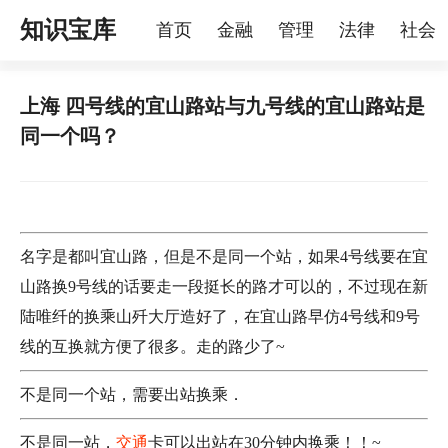
知识宝库
首页
金融
管理
法律
社会
理
烦恼
家庭
宠物
上海 四号线的宜山路站与九号线的宜山路站是
同一个吗？
名字是都叫宜山路，但是不是同一个站，如果4号线要在宜
山路换9号线的话要走一段挺长的路才可以的，不过现在新
陆唯纤的换乘山歼大厅造好了，在宜山路早仿4号线和9号
线的互换就方便了很多。走的路少了~
不是同一个站，需要出站换乘．
不是同一站，
交通
卡可以出站在30分钟内换乘！！~