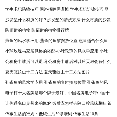
学生求职防骗技巧 网络招聘需谨慎 学生求职防骗技巧 网
沙发垫什么材质的好？沙发垫的清洗方法 什么材质的沙发
络招聘需注意什么
防辐射的植物 防辐射的植物排行榜
垫比较好
燕鱼的风水学应用-燕鱼的鱼缸摆放位置 燕鱼适合什么鱼
小球玫瑰与家居风格的搭配-小球玫瑰的风水学应用 小球
缸
公租房申请后可以退吗 公租房申请后对以后买房会有什么
玫瑰怎么养更好看
夏天驱蚊虫十二方法 夏天驱蚊虫十二方法图片
影响吗 公租房退租以后,还可以在申请吗?
孔雀鱼的风水学应用-孔雀鱼的鱼缸摆放位置 孔雀鱼的风
电子秤十大名牌是哪个牌子最好，中国名牌电子秤中国十
水禁忌
让你避免口臭带来的尴尬 饭后应怎样去除口腔蒜味葱味 饭
大名牌电子秤 人体电子秤十大名牌是哪个牌子最好
低碳生活的准则：低碳生活50条准则 低碳生活10条
后口臭减轻