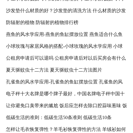
沙发垫什么材质的好？沙发垫的清洗方法 什么材质的沙发
络招聘需注意什么
防辐射的植物 防辐射的植物排行榜
垫比较好
燕鱼的风水学应用-燕鱼的鱼缸摆放位置 燕鱼适合什么鱼
小球玫瑰与家居风格的搭配-小球玫瑰的风水学应用 小球
缸
公租房申请后可以退吗 公租房申请后对以后买房会有什么
玫瑰怎么养更好看
夏天驱蚊虫十二方法 夏天驱蚊虫十二方法图片
影响吗 公租房退租以后,还可以在申请吗?
孔雀鱼的风水学应用-孔雀鱼的鱼缸摆放位置 孔雀鱼的风
电子秤十大名牌是哪个牌子最好，中国名牌电子秤中国十
水禁忌
让你避免口臭带来的尴尬 饭后应怎样去除口腔蒜味葱味 饭
大名牌电子秤 人体电子秤十大名牌是哪个牌子最好
低碳生活的准则：低碳生活50条准则 低碳生活10条
后口臭减轻
怎样让毛衣恢复弹性？羊毛衫恢复弹性的方法 羊绒衫如何