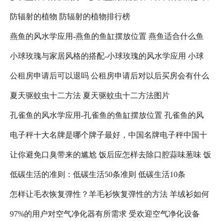
防辐射的植物 防辐射的植物排行榜
垫比较好
燕鱼的风水学应用-燕鱼的鱼缸摆放位置 燕鱼适合什么鱼
小球玫瑰与家居风格的搭配-小球玫瑰的风水学应用 小球
缸
公租房申请后可以退吗 公租房申请后对以后买房会有什么
玫瑰怎么养更好看
夏天驱蚊虫十二方法 夏天驱蚊虫十二方法图片
影响吗 公租房退租以后,还可以在申请吗?
孔雀鱼的风水学应用-孔雀鱼的鱼缸摆放位置 孔雀鱼的风
电子秤十大名牌是哪个牌子最好，中国名牌电子秤中国十
水禁忌
让你避免口臭带来的尴尬 饭后应怎样去除口腔蒜味葱味 饭
大名牌电子秤 人体电子秤十大名牌是哪个牌子最好
低碳生活的准则：低碳生活50条准则 低碳生活10条
后口臭减轻
怎样让毛衣恢复弹性？羊毛衫恢复弹性的方法 羊绒衫如何
97%的用户对空气净化器有所需求 受欢迎空气净化设备
恢复弹性