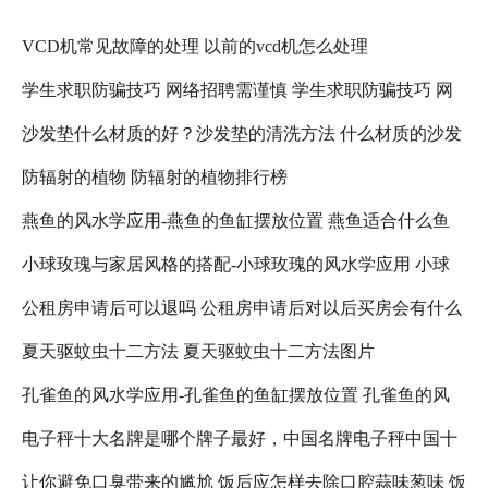
VCD机常见故障的处理 以前的vcd机怎么处理
学生求职防骗技巧 网络招聘需谨慎 学生求职防骗技巧 网
沙发垫什么材质的好？沙发垫的清洗方法 什么材质的沙发
络招聘需注意什么
防辐射的植物 防辐射的植物排行榜
垫比较好
燕鱼的风水学应用-燕鱼的鱼缸摆放位置 燕鱼适合什么鱼
小球玫瑰与家居风格的搭配-小球玫瑰的风水学应用 小球
缸
公租房申请后可以退吗 公租房申请后对以后买房会有什么
玫瑰怎么养更好看
夏天驱蚊虫十二方法 夏天驱蚊虫十二方法图片
影响吗 公租房退租以后,还可以在申请吗?
孔雀鱼的风水学应用-孔雀鱼的鱼缸摆放位置 孔雀鱼的风
电子秤十大名牌是哪个牌子最好，中国名牌电子秤中国十
水禁忌
让你避免口臭带来的尴尬 饭后应怎样去除口腔蒜味葱味 饭
大名牌电子秤 人体电子秤十大名牌是哪个牌子最好