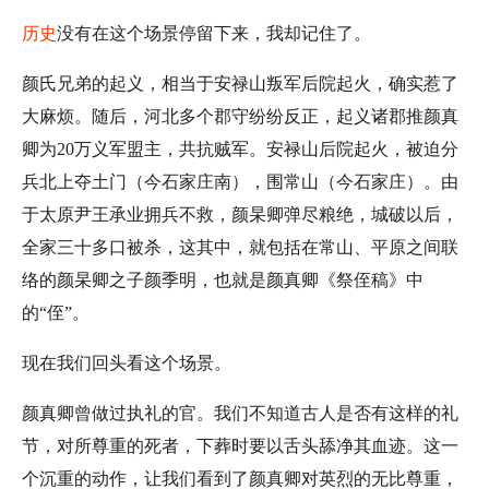
历史
没有在这个场景停留下来，我却记住了。
颜氏兄弟的起义，相当于安禄山叛军后院起火，确实惹了
大麻烦。随后，河北多个郡守纷纷反正，起义诸郡推颜真
卿为20万义军盟主，共抗贼军。安禄山后院起火，被迫分
兵北上夺土门（今石家庄南），围常山（今石家庄）。由
于太原尹王承业拥兵不救，颜杲卿弹尽粮绝，城破以后，
全家三十多口被杀，这其中，就包括在常山、平原之间联
络的颜杲卿之子颜季明，也就是颜真卿《祭侄稿》中
的“侄”。
现在我们回头看这个场景。
颜真卿曾做过执礼的官。我们不知道古人是否有这样的礼
节，对所尊重的死者，下葬时要以舌头舔净其血迹。这一
个沉重的动作，让我们看到了颜真卿对英烈的无比尊重，