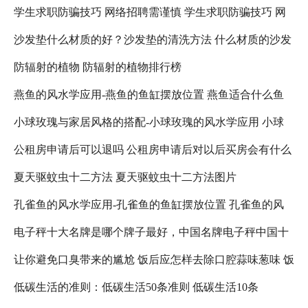
学生求职防骗技巧 网络招聘需谨慎 学生求职防骗技巧 网
沙发垫什么材质的好？沙发垫的清洗方法 什么材质的沙发
络招聘需注意什么
防辐射的植物 防辐射的植物排行榜
垫比较好
燕鱼的风水学应用-燕鱼的鱼缸摆放位置 燕鱼适合什么鱼
小球玫瑰与家居风格的搭配-小球玫瑰的风水学应用 小球
缸
公租房申请后可以退吗 公租房申请后对以后买房会有什么
玫瑰怎么养更好看
夏天驱蚊虫十二方法 夏天驱蚊虫十二方法图片
影响吗 公租房退租以后,还可以在申请吗?
孔雀鱼的风水学应用-孔雀鱼的鱼缸摆放位置 孔雀鱼的风
电子秤十大名牌是哪个牌子最好，中国名牌电子秤中国十
水禁忌
让你避免口臭带来的尴尬 饭后应怎样去除口腔蒜味葱味 饭
大名牌电子秤 人体电子秤十大名牌是哪个牌子最好
低碳生活的准则：低碳生活50条准则 低碳生活10条
后口臭减轻