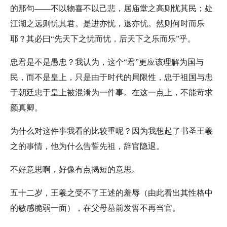
的那句——不以物喜不以己悲，居庙堂之高则忧其民；处
江湖之远则忧其君。是进亦忧，退亦忧。然则何时而乐
耶？其必曰“先天下之忧而忧，后天下之乐而乐”乎。
忠君是不是愚忠？我认为，这个“君”更应该理解为国与
民，而不是皇上，只是由于时代的局限性，忠于祖国与忠
于朝廷忠于皇上被混淆为一件事。在这一点上，不能苛求
颜真卿。
为什么对这件事我看的比较重呢？因为我想起了书圣王羲
之的事情，他为什么告誓先祖，辞官隐退。
不好意思啊，好像有点揭短的意思。
五十二岁，王羲之受不了王述的羞辱（由此看出其性格中
的敏感脆弱一面），在父母墓前发誓不再当官。