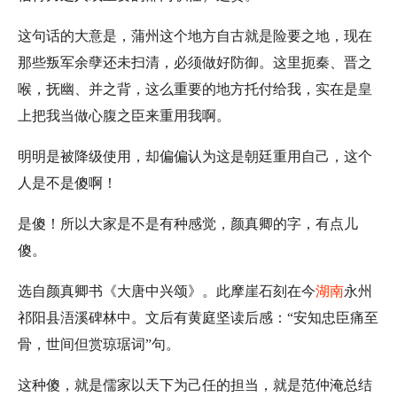
这句话的大意是，蒲州这个地方自古就是险要之地，现在
那些叛军余孽还未扫清，必须做好防御。这里扼秦、晋之
喉，抚幽、并之背，这么重要的地方托付给我，实在是皇
上把我当做心腹之臣来重用我啊。
明明是被降级使用，却偏偏认为这是朝廷重用自己，这个
人是不是傻啊！
是傻！所以大家是不是有种感觉，颜真卿的字，有点儿
傻。
选自颜真卿书《大唐中兴颂》。此摩崖石刻在今
湖南
永州
祁阳县浯溪碑林中。文后有黄庭坚读后感：“安知忠臣痛至
骨，世间但赏琼琚词”句。
这种傻，就是儒家以天下为己任的担当，就是范仲淹总结