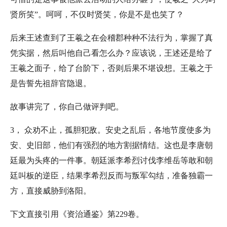
贤所笑”。呵呵，不仅时贤笑，你是不是也笑了？
后来王述查到了王羲之在会稽郡种种不法行为，掌握了真
凭实据，然后叫他自己看怎么办？应该说，王述还是给了
王羲之面子，给了台阶下，否则后果不堪设想。王羲之于
是告誓先祖辞官隐退。
故事讲完了，你自己做评判吧。
3， 众劝不止，孤胆犯敌。安史之乱后，各地节度使多为
安、史旧部，他们有强烈的地方割据情结。这也是李唐朝
廷最为头疼的一件事。朝廷派李希烈讨伐李维岳等敢和朝
廷叫板的逆臣，结果李希烈反而与叛军勾结，准备独霸一
方，直接威胁到洛阳。
下文直接引用《资治通鉴》第229卷。