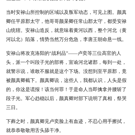
当时安禄山所控制的区域以及叛军动态，可见上图。颜真
卿任平原郡太守，他哥哥颜杲卿任常山郡太守，都受安禄
山统辖。安禄山造反，就意味着黄河以西，整个河北（黄
河以北）陷落，情势当然万分危急，李唐王朝命悬一线。
安禄山将攻克洛阳的“战利品”——卢奕等三位高官的人
头，派一个叫段子光的部将，宣谕河北诸郡，每到一处，
就警示说，谁敢不服就是这个下场。没想到至平原郡，竟
被颜真卿截下。颜真卿说，这些人，我都认识，人头是假
的，你这是谎报！该当何罪！于是命人当即擒拿并腰斩了
段子光。军心趋稳以后，颜真卿对部下说明了真相，祭哭
三日。
下葬之时，颜真卿见卢奕脸上有血迹，不忍心用手擦拭，
就恭恭敬敬用舌头舔干净。