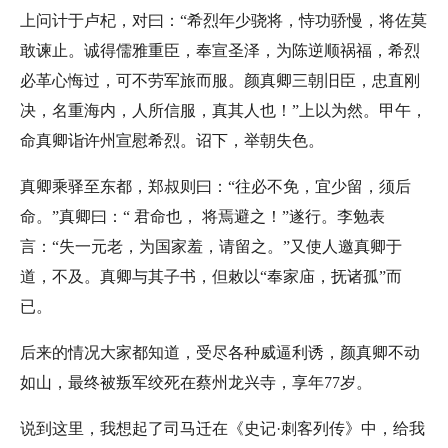
上问计于卢杞，对曰：“希烈年少骁将，恃功骄慢，将佐莫
敢谏止。诚得儒雅重臣，奉宣圣泽，为陈逆顺祸福，希烈
必革心悔过，可不劳军旅而服。颜真卿三朝旧臣，忠直刚
决，名重海内，人所信服，真其人也！”上以为然。甲午，
命真卿诣许州宣慰希烈。诏下，举朝失色。
真卿乘驿至东都，郑叔则曰：“往必不免，宜少留，须后
命。”真卿曰：“ 君命也， 将焉避之！”遂行。李勉表
言：“失一元老，为国家羞，请留之。”又使人邀真卿于
道，不及。真卿与其子书，但敕以“奉家庙，抚诸孤”而
已。
后来的情况大家都知道，受尽各种威逼利诱，颜真卿不动
如山，最终被叛军绞死在蔡州龙兴寺，享年77岁。
说到这里，我想起了司马迁在《史记·刺客列传》中，给我