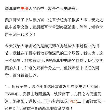
颜真卿在
书法
人的心中，就是个大书法家。
颜真卿除了书法很厉害，这辈子还办了很多大事，安史之
乱中首举义旗，宣慰叛军李希烈终至被害，等等，堪称李
唐王朝一代名臣！
今天我给大家讲述的是颜真卿在办这些大事过程中的细
节，我挑选了最令我动容和深思的三个场景，我认为，这
三个场景，非常有助于理解颜真卿书法的特质，我估摸学
颜的人中，知道的只有千分之一。但我希望中书汇的同
学，百分百都知道。
1， 斩段子光，舔卢奕血这段故事发生在安史之乱期间。
755年冬，安禄山范阳起兵，铁骑南下，几日之内便渡黄
河，陷洛阳，逼长安。正当玄宗抚叹“
河北
二十四郡竟无一
位忠臣”，早有准备的颜真卿首举义旗！