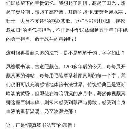
们民族留下的宝贵记忆。我想起了荆轲，想起了田光，想
起了樊於期，想起了高渐离，耳畔响起“风萧萧兮易水寒，
壮士一去兮不复还”的燕赵悲歌。这样“捐躯赴国难，视死
忽如归”的勇气与担当，不正是中华民族绵延五千年而不绝
的勇于担当、敢于战斗的精神吗！
这时候再看颜真卿的法书，是不是笔笔千钧，字字如山？
风檐展书读，古道照颜色。1200多年后的今天，每每展开
颜真卿的碑帖，每每用毛笔摩挲着颜真卿的每一个字，我
们仍旧可以充满感情地体验书法世界。传统经典已是逐渐
暗淡的黄昏，但即使在晦暗阴沉的岁月中，蓦然仰视颜真
卿这座巨制丰碑，则常常感受到尊严与勇敢，感受到自身
血液的重新温暖，乃至澎湃激荡！
这，正是“颜真卿书法节”的宗旨！