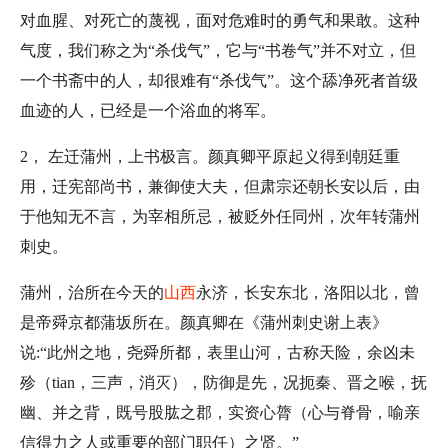
对血腥、对死亡的蔑视，面对危难时的勇气和果敢。这种
气度，我们称之为“杀伐气”，它与“书卷气”并不对立，但
一个书斋中的人，却很难有“杀伐气”。这个舔净死者首级
血迹的人，已经是一个浴血的将军。
2， 左迁蒲州，上书极言。颜真卿平原起义得到朝廷重
用，迁宪部尚书，兼御使大夫，但肃宗还朝长安以后，由
于他知无不言，为宰相所忌，被贬外任同州，次年转蒲州
刺史。
蒲州，治所在今天的
山西
永济，长安东北，洛阳以北，曾
是帝舜京都蒲坂所在。颜真卿在《蒲州刺史谢上表》
说:“此州之地，尧舜所都，表里山河，古称天险，余凶未
殄（tian，三声，消灭），防御是先，况扼秦、晋之喉，抚
幽、并之背，既号股肱之郡，实资心膂（心与脊骨，喻亲
信得力之人或重要的部门职任）之贤。”