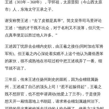
王述（303年－368年），字怀祖，太原晋阳（今山西太原
市）人，东海太守王承之子。
谢安称赞王述：“去了皮都是真率”。简文皇帝司马昱评论
王述：“他的才干既不出众，对于名利又不淡薄，但只凭一
点真率便足以胜过他人许多。”
王述因丁忧辞去会稽内史职，由王羲之接任(同时加右军将
军衔)。但王羲之内心深处着实瞧不上这个他认为庸俗愚笨
的家伙，很不成熟地在吊唁过程中把王述戏弄了一番。细
节就不说了。
三年后，传来王述任扬州刺史的噩耗，因为会稽辖属扬
州，王述成了自己的顶头上司！“惹不起躲得起”，王羲之
既不想辞官，也不想申请调动(他爱上了兰亭)，于是便异
想天开一厢情愿地上书朝廷，请求将会稽划属越州治下。
可惜的是这事被他派去活动的人给办砸了，使羲之“大为时