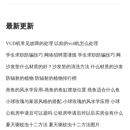
最新更新
VCD机常见故障的处理 以前的vcd机怎么处理
学生求职防骗技巧 网络招聘需谨慎 学生求职防骗技巧 网
沙发垫什么材质的好？沙发垫的清洗方法 什么材质的沙发
络招聘需注意什么
防辐射的植物 防辐射的植物排行榜
垫比较好
燕鱼的风水学应用-燕鱼的鱼缸摆放位置 燕鱼适合什么鱼
小球玫瑰与家居风格的搭配-小球玫瑰的风水学应用 小球
缸
公租房申请后可以退吗 公租房申请后对以后买房会有什么
玫瑰怎么养更好看
夏天驱蚊虫十二方法 夏天驱蚊虫十二方法图片
影响吗 公租房退租以后,还可以在申请吗?