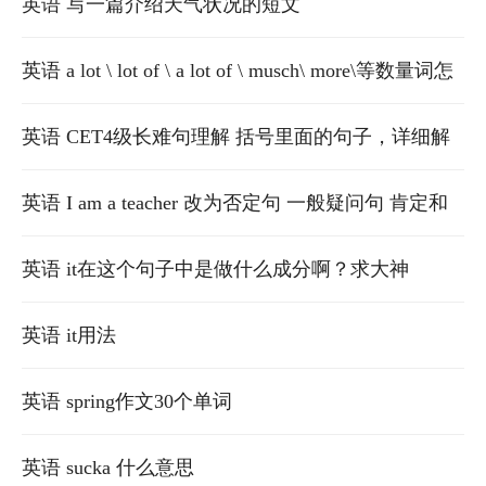
英语 写一篇介绍天气状况的短文
英语 a lot \ lot of \ a lot of \ musch\ more\等数量词怎
么用啊
英语 CET4级长难句理解 括号里面的句子，详细解
释一下语法，with which定语从句的意思
英语 I am a teacher 改为否定句 一般疑问句 肯定和
否定的回答
英语 it在这个句子中是做什么成分啊？求大神
英语 it用法
英语 spring作文30个单词
英语 sucka 什么意思