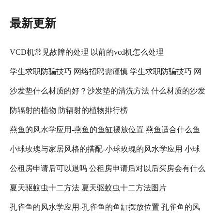
最新更新
VCD机常见故障的处理 以前的vcd机怎么处理
学生求职防骗技巧 网络招聘需谨慎 学生求职防骗技巧 网
沙发垫什么材质的好？沙发垫的清洗方法 什么材质的沙发
络招聘需注意什么
防辐射的植物 防辐射的植物排行榜
垫比较好
燕鱼的风水学应用-燕鱼的鱼缸摆放位置 燕鱼适合什么鱼
小球玫瑰与家居风格的搭配-小球玫瑰的风水学应用 小球
缸
公租房申请后可以退吗 公租房申请后对以后买房会有什么
玫瑰怎么养更好看
夏天驱蚊虫十二方法 夏天驱蚊虫十二方法图片
影响吗 公租房退租以后,还可以在申请吗?
孔雀鱼的风水学应用-孔雀鱼的鱼缸摆放位置 孔雀鱼的风