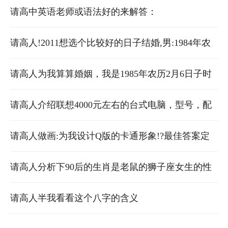
大题
请高中英语老师或语法好的来解答：
请高人!2011想选个比较好的日子结婚,男:1984年农
历9月17 女:1984年农历7月28日 领证和结婚最好的
请高人为我算算婚姻，我是1985年农历2月6日子时
日子!!
生的，谢谢
请高人介绍联想4000元左右的台式电脑，型号，配
置等。我买时能不能不要显示器？ 不好意思，没分
请高人做画:为我设计Q版的卡通形象!?最佳答案定
了……
追分!
请高人分析下90后的生肖是老鼠的狮子座女生的性
格、爱情、事业等方面
请高人半我看看这个八字的含义