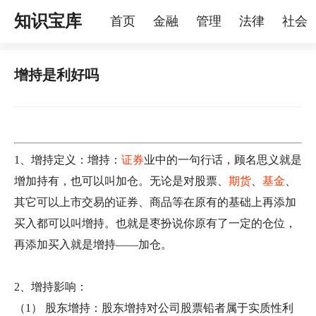
知识宝库
首页
金融
管理
法律
社会
理
烦恼
家庭
宠物
增持是利好吗
1、增持定义：增持：
证券
业中的一句行话，顾名思义就是
增加持有，也可以叫加仓。无论是对股票、
期货
、
基金
、
其它可以上市交易的证券、商品等在原有的基础上再添加
买入都可以叫增持。也就是枣扮说你原有了一定的仓位，
再添加买入就是增持——加仓。
2、增持影响：
（1） 股东增持：股东增持对公司股票铅者属于实质性利