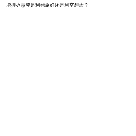
增持枣慧凳是利凳旅好还是利空碧虚？