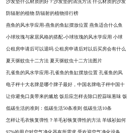
沙发垫什么材质的好？沙发垫的清洗方法 什么材质的沙发
络招聘需注意什么
防辐射的植物 防辐射的植物排行榜
垫比较好
燕鱼的风水学应用-燕鱼的鱼缸摆放位置 燕鱼适合什么鱼
小球玫瑰与家居风格的搭配-小球玫瑰的风水学应用 小球
缸
公租房申请后可以退吗 公租房申请后对以后买房会有什么
玫瑰怎么养更好看
夏天驱蚊虫十二方法 夏天驱蚊虫十二方法图片
影响吗 公租房退租以后,还可以在申请吗?
孔雀鱼的风水学应用-孔雀鱼的鱼缸摆放位置 孔雀鱼的风
电子秤十大名牌是哪个牌子最好，中国名牌电子秤中国十
水禁忌
让你避免口臭带来的尴尬 饭后应怎样去除口腔蒜味葱味 饭
大名牌电子秤 人体电子秤十大名牌是哪个牌子最好
低碳生活的准则：低碳生活50条准则 低碳生活10条
后口臭减轻
怎样让毛衣恢复弹性？羊毛衫恢复弹性的方法 羊绒衫如何
97%的用户对空气净化器有所需求 受欢迎空气净化设备
恢复弹性