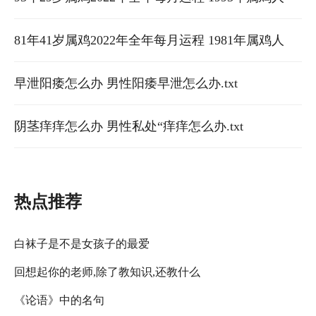
运程
2022年运势及运程女性男性 93年属鸡2022年运势每
81年41岁属鸡2022年全年每月运程 1981年属鸡人
个月运势
2022年运势及运程女性男性 2022年81年属鸡运势
早泄阳痿怎么办 男性阳痿早泄怎么办.txt
阴茎痒痒怎么办 男性私处“痒痒怎么办.txt
热点推荐
白袜子是不是女孩子的最爱
回想起你的老师,除了教知识,还教什么
《论语》中的名句