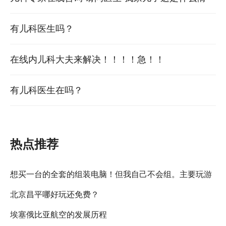
况，就是昨天晚上到今天白天起来就这样肿了。有
有儿科医生吗？
的医生说
在线内儿科大夫来解决！！！！急！！
有儿科医生在吗？
热点推荐
想买一台的全套的组装电脑！但我自己不会组。主要玩游
北京昌平哪好玩还免费？
戏多，价格2500-3000*。望大家推荐几套过
埃塞俄比亚航空的发展历程