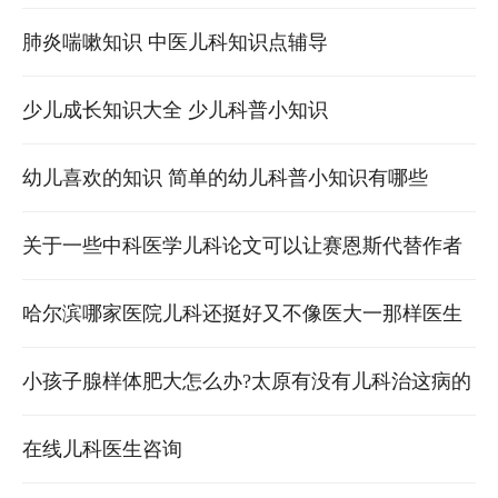
肺炎喘嗽知识 中医儿科知识点辅导
少儿成长知识大全 少儿科普小知识
幼儿喜欢的知识 简单的幼儿科普小知识有哪些
关于一些中科医学儿科论文可以让赛恩斯代替作者
发表吗？
哈尔滨哪家医院儿科还挺好又不像医大一那样医生
牛气药费太贵。给孩子看一般的感冒类病
小孩子腺样体肥大怎么办?太原有没有儿科治这病的
医院?这个情况如果是持续性的话是需要手术治疗
在线儿科医生咨询