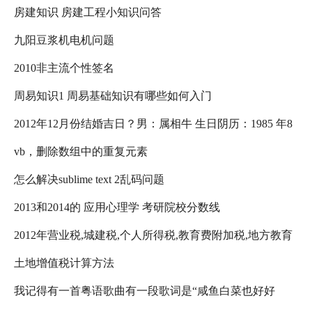
房建知识 房建工程小知识问答
九阳豆浆机电机问题
2010非主流个性签名
周易知识1 周易基础知识有哪些如何入门
2012年12月份结婚吉日？男：属相牛 生日阴历：1985 年8
vb，删除数组中的重复元素
月12日 女：属虎 生日阴历1987年11月20日
怎么解决sublime text 2乱码问题
2013和2014的 应用心理学 考研院校分数线
2012年营业税,城建税,个人所得税,教育费附加税,地方教育
土地增值税计算方法
附加,印花税,水利基金税的税率是多少?
我记得有一首粤语歌曲有一段歌词是“咸鱼白菜也好好