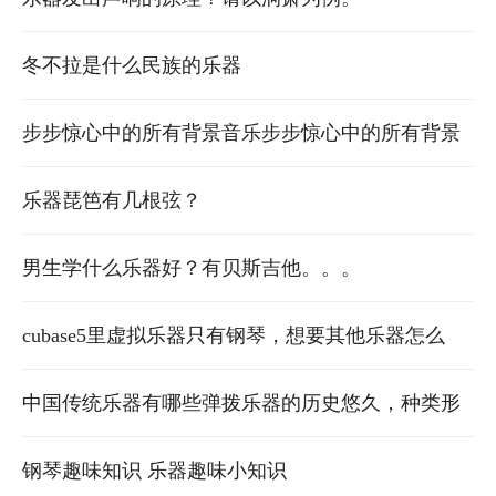
冬不拉是什么民族的乐器
步步惊心中的所有背景音乐步步惊心中的所有背景
音乐，就是那些哼哼的，或是用各种乐器弹奏的纯
乐器琵笆有几根弦？
音乐 哪位高
男生学什么乐器好？有贝斯吉他。。。
cubase5里虚拟乐器只有钢琴，想要其他乐器怎么
办？
中国传统乐器有哪些弹拨乐器的历史悠久，种类形
制繁多，是极富特色的一类弦乐器。远
钢琴趣味知识 乐器趣味小知识