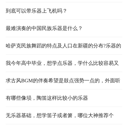
到底可以带乐器上飞机吗？
最难演奏的中国民族乐器是什么？
哈萨克民族舞蹈的特点及人口在新疆的分布?乐器的
种类?
我今年高中毕业，想学点乐器，学什么比较容易又
便宜，吉他？古筝？电子琴？（我没音乐基础）
求古风BGM的伴奏希望是鼓点强势一点的，外面听
到少点的，不要一个乐器到底的~谢谢亲了
有哪些像埙，陶笛这样比较小的乐器
无乐器基础，想学笛子或者箫，哪位大神推荐个