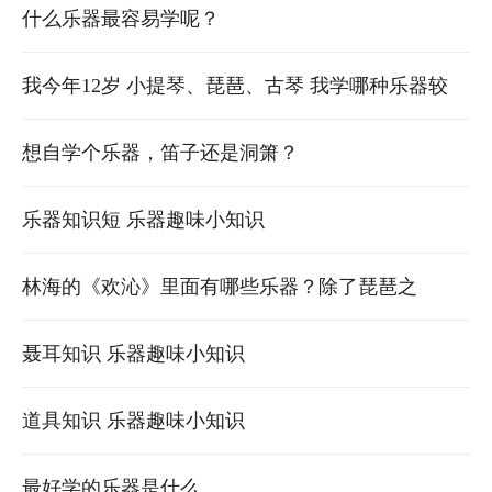
呗，还有笛子贴膜麻烦不？
什么乐器最容易学呢？
我今年12岁 小提琴、琵琶、古琴 我学哪种乐器较
好？
想自学个乐器，笛子还是洞箫？
乐器知识短 乐器趣味小知识
林海的《欢沁》里面有哪些乐器？除了琵琶之
外…… 最好详细点…… 还有《欢沁》的简谱
聂耳知识 乐器趣味小知识
道具知识 乐器趣味小知识
最好学的乐器是什么