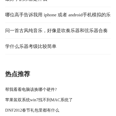
哪位高手告诉我用 iphone 或者 android手机模拟的乐
器，把音频输入到电脑上录音？
问一首古风纯音乐，好像是吹奏乐器和弦乐器合奏
的
学什么乐器考级比较简单
热点推荐
帮我看看电脑该换哪个硬件?
苹果装双系统win7找不到MAC系统了
DNF2012春节礼包里都有什么