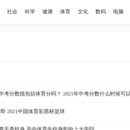
社会
科学
健康
体育
文化
数码
电脑
年中考分数线包括体育分吗？ 2021年中考分数什么时候可
即 2021中国体育彩票杯篮球
检查不查纹身 高中体育生纹身影响上大学吗