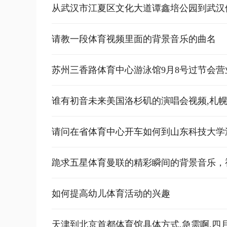
从武汉市江夏区文化大道谭鑫培公园到武汉
请教一段体育视频里面的背景音乐的曲名
苏州三香路体育中心游泳馆9月8号过节会
会营业
谁有初音未来美国洛杉矶的演唱会视频,札幌大体育
谢啦~
请问在省体育中心开车如何到山东科技大学
跪求五星体育曼联的精彩瞬间的背景音乐，视
your eyes
如何提高幼儿体育活动的兴趣
天津到北京首都体育馆具体方式,急需啊,四