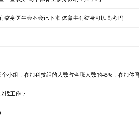
有纹身医生会不会记下来 体育生有纹身可以高考吗
三个小组，参加科技组的人数占全班人数的45%，参加体
业找工作？
）