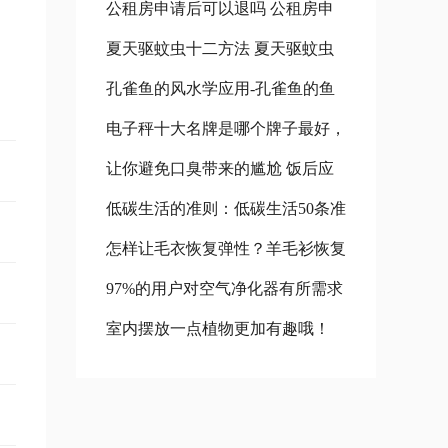
公租房申请后可以退吗 公租房申
玫瑰的风水学应用 小球玫瑰怎么
夏天驱蚊虫十二方法 夏天驱蚊虫
请后对以后买房会有什么影响吗
养更好看
孔雀鱼的风水学应用-孔雀鱼的鱼
十二方法图片
公租房退租以后,还可以在申请吗?
电子秤十大名牌是哪个牌子最好，
缸摆放位置 孔雀鱼的风水禁忌
让你避免口臭带来的尴尬 饭后应
中国名牌电子秤中国十大名牌电子
低碳生活的准则：低碳生活50条准
怎样去除口腔蒜味葱味 饭后口臭
秤 人体电子秤十大名牌是哪个牌
怎样让毛衣恢复弹性？羊毛衫恢复
则 低碳生活10条
减轻
子最好
97%的用户对空气净化器有所需求
弹性的方法 羊绒衫如何恢复弹性
室内摆放一点植物更加有趣哦！
受欢迎空气净化设备
室外植物摆放