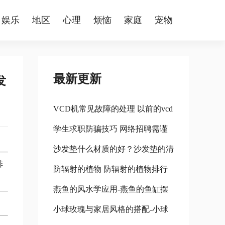
娱乐
地区
心理
烦恼
家庭
宠物
最新更新
发
VCD机常见故障的处理 以前的vcd
学生求职防骗技巧 网络招聘需谨
机怎么处理
沙发垫什么材质的好？沙发垫的清
慎 学生求职防骗技巧 网络招聘需
排
防辐射的植物 防辐射的植物排行
洗方法 什么材质的沙发垫比较好
注意什么
燕鱼的风水学应用-燕鱼的鱼缸摆
榜
小球玫瑰与家居风格的搭配-小球
放位置 燕鱼适合什么鱼缸