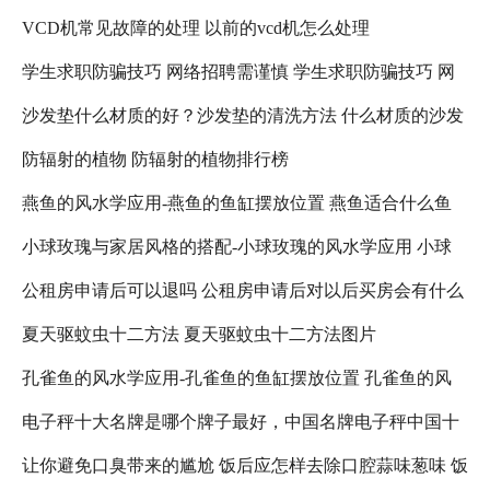
VCD机常见故障的处理 以前的vcd机怎么处理
学生求职防骗技巧 网络招聘需谨慎 学生求职防骗技巧 网
沙发垫什么材质的好？沙发垫的清洗方法 什么材质的沙发
络招聘需注意什么
防辐射的植物 防辐射的植物排行榜
垫比较好
燕鱼的风水学应用-燕鱼的鱼缸摆放位置 燕鱼适合什么鱼
小球玫瑰与家居风格的搭配-小球玫瑰的风水学应用 小球
缸
公租房申请后可以退吗 公租房申请后对以后买房会有什么
玫瑰怎么养更好看
夏天驱蚊虫十二方法 夏天驱蚊虫十二方法图片
影响吗 公租房退租以后,还可以在申请吗?
孔雀鱼的风水学应用-孔雀鱼的鱼缸摆放位置 孔雀鱼的风
电子秤十大名牌是哪个牌子最好，中国名牌电子秤中国十
水禁忌
让你避免口臭带来的尴尬 饭后应怎样去除口腔蒜味葱味 饭
大名牌电子秤 人体电子秤十大名牌是哪个牌子最好