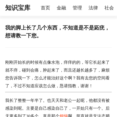
知识宝库
首页
金融
管理
法律
社会
理
烦恼
家庭
宠物
我的脚上长了几个东西，不知道是不是跖疣，
想请教一下您。
刚刚开始长的时候有点像水泡，痒痒的的，等它长起来了
就不痒，碰到会痛，肿起来了，而且还越长越多了，麻烦
您告诉我一下，怎么才能治好这个啊？我有去您的空间看
了，不过不知道应该怎么做，恳请指教，谢谢！
我长了整整一年半了。也天天和老公一起呢，他都没有被
感染到呢。主要是自己感染自己了，一开始只有一个。后
天更多到了30多个，真是那个
烦恼
啊，简直就是无法态腊