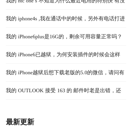
音频材料掉了 ，希望有谁能把这个音频发到我邮箱
我的 htc one s 不知道为什么最近电用的特别快 有没
里，拜托了
有可能是我充电充太久了
我的 iphone4s ,我在通话中的时候，另外有电话打进
来，我这边没有显示？？
我的 iPhone6plus是16G的，剩余可用容量正常吗？
我的 iPhone6已越狱，为何安装插件的时候会这样
（下图），接下来如何做？谢谢！！
我的 iPhone越狱后想下载老版的5.0的微信，请问有
什么简单的方法！
我的 OUTLOOK 接受 163 的 邮件时老是出错，还
弹出要输入网络密码的提示框，请问怎么可以解决
最新更新
这个问题？