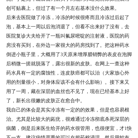
创可贴裹上，但过了有一个月左右基本没什么效果。
后来去医院做了冷冻，冷冻的时候很疼而且冷冻过后起了
泡，基本上一周以后泡消退了，但看不出来好了没有，去
医院复诊大夫给开了一瓶叫氟尿嘧啶的注射液，医院的药
房没有买到，在外边一家很大的药房找到了。把这种药水
倒进小瓶子里，大概用了3天原来增厚腊销弊的表皮在泡脚
后稍微一搓就脱落了，露出很新的皮肤。在网上一查这种
药水具有一定的腐蚀性，连皮肤癌都可以治（大家放心外
用的剂量很小，对身体应该不会有什么影响）。接下来又
用了一周，藏在深层的血丝也不见了，现在已经基本上好
了，新长出很嫩的皮肤正在愈合中。
我自己的体会是其实冷冻有一定的的效果，但是也容易根
治。尤其是比较大的跖疣，很难通过冷冻彻底杀死深层的
病菌，倒是后来医生给开的药水很管用，也很便宜，才1快
五一支，建议病情严重的可以在把药棉浸湿，然后用纱布