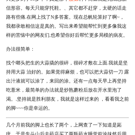
信形容。每天只能穿托鞋。、其它都不赶穿，太硬的话走
路有些痛.在网上找了N多答案。现在总帆轮算好了啊~，
我都录敢相信这是真的。写出来希望能帮忙到更多像我这
样的苦恼中的网友们,也希望你好后帮忙更多局模的病友。
办法很简单：
找个啷头把生的大蒜撬的很碎，很碎才敷在上面.我就是坚
持用大蒜 治好的。如果觉得麻烦，也可以把大蒜切一刀 露
出汁液就可以涂了，来回的涂。还有一点每天早上再坚持
吃薏米，最简单的办法就是炒熟蘑粉后放在开水里泡了
渴。.坚持就是胜利朋友，我就是这样过来的 ，看看我之前
的脚~~~你是幸运的。
几个月前我的脚上也长了两个，上网查了一下知道是跖
疣。于是先斗山后去药店买了两瓶药水睡觉前涂抹然后用