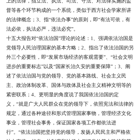
上的法律，指立法、执法、司法、守法、对法律实施的监
督等各个环节构成的一个系统，类似于西方社会学家所讲
的法律概念；3、指“依法办事”的原则，即“有法可依，有
法必依，执法必严，违法必究”。
十五大报告对“依法治国”理论的论述：1、强调依法治国是
党领导人民治理国家的基本方略；2、指出了依法治国的另
外三个必要性，即“发展市场经济的客观需要”、“社会文明
进步的重要标志”以及“国家长治久安的重要保障”；3、阐
述了依法治国与党的领导、党的基本路线、社会主义民
主、政治体制改革、国体与政体及社会主义精神文明等的
紧密联系；4、更明显的角度说了我国依法治国的定
义，“就是广大人民群众在党的领导下，依照宪法和法律的
规定，通过各种途径和形式管理国家事物，管理经济文化
事业，管理社会事务，保证国家各项工作都依法进
行”。“依法治国把坚持党的领导，发扬人民民主和严格依