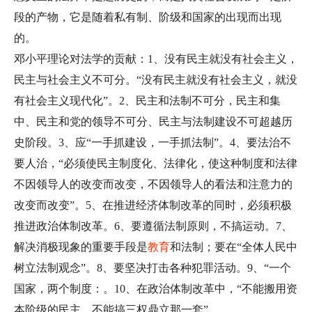
段的产物，它是随着私有制、阶级和国家的出现而出现
的。
邓小平理论对法学的贡献：1、没有民主就没有社会主义，
民主与社会主义不可分。“没有民主就没有社会主义，就没
有社会主义现代化”。2、民主和法制不可分，民主和集
中、民主和党的领导不可分、民主与法制建设不可超越历
史阶段。3、应“一手抓建设，一手抓法制”。4、要法治不
要人治，“必须使民主制度化、法律化，使这种制度和法律
不因领导人的改变而改变，不因领导人的看法和注意力的
改变而改变”。5、在推进经济体制改革的同时，必须积极
推进政治体制改革。6、要遵循法制原则，不搞运动。7、
解决消极现象的重要手段是
教育
和法制；要在“全体人民中
树立法制观念”。8、要坚决打击各种犯罪活动。9、“一个
国家，两个制度：。10、在政治体制改革中，“不能搬用资
本阶级的民主，不能搞三权鼎立那一套”。