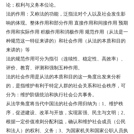
论；权利与义务本位论。
法的作用：又称法的功能，泛指法对个人以及社会发生影
响的体现。整体作用和部分作用 直接作用和间接作用 预期
作用和实际作用 积极作用和消极作用 规范作用（从法是一
种规范这一特征来讲的）和社会作用（从法的本质和目的
来讲的）等
法的规范作用可分为指引（连续性、稳定性、高效率）、
评价、教育、评测和强制五种作用。
法的社会作用是从法的本质和目的这一角度出发来分析
的，是指维护有利于特定人群的社会关系和社会秩序，可
分为：维护阶级统治和执行社会公共事务。
从法学角度将当代中国法的社会作用归纳为：1、维护秩
序，促进建设、改革与开放，实现富强、民主与文明；2、
根据一定价值准则分配利益，确认和维护社会成员（公民
和法人）的权利、义务；3、为国家机关和国家公职人员执