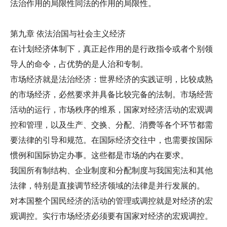
法治作用的局限性同法的作用的局限性。
第九章 依法治国与社会主义经济
在计划经济体制下，真正起作用的是行政指令或者个别领
导人的命令，占优势的是人治和专制。
市场经济就是法治经济：世界经济的实践证明，比较成熟
的市场经济，必然要求并具备比较完备的法制。市场经营
活动的运行，市场秩序的维系，国家对经济活动的宏观调
控和管理，以及生产、交换、分配、消费等各个环节都需
要法律的引导和规范。在国际经济交往中，也需要按国际
惯例和国际协定办事。这些都是市场的内在要求。
我国所有制结构、企业制度和分配制度与我国宪法和其他
法律，特别是直接调节经济领域的法律是并行发展的。
对本国整个国民经济的活动的管理或调控就是对经济的宏
观调控。实行市场经济必须要有国家对经济的宏观调控。