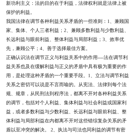
新功利主义：法的目的在于利益，法律权利就是法律上被
保护的利益。
我国法律在调节各种利益关系矛盾的一些准则：1、兼顾国
家、集体、个人三者利益；2、兼顾多数利益与少数利益、
长远利益与眼前利益、整体利益与局部利益；3、效率优
先，兼顾公平；4、善于选择最佳方案。
正确认识法在调节正义与利益关系中的作用----法在调节利
益关系也及在缓解利益与正义的矛盾中具有极为重要的作
用，是处理这种矛盾的一个重要手段。1、立法与调节利益
关系之密切可以说是不言而喻的。从宪法、法律到每个法
规、规章，从民刑法到程序法，都离不开对各种利益关系
的调节，包括对个人利益、集体利益与社会利益或国家利
益，或者多数利益与少数利益、长远利益与眼前利益、整
体利益与局部利益在内都离不开对这些错综复杂关系的矛
盾以至冲突的解决。 2、执法与司法也同利益的调节有密