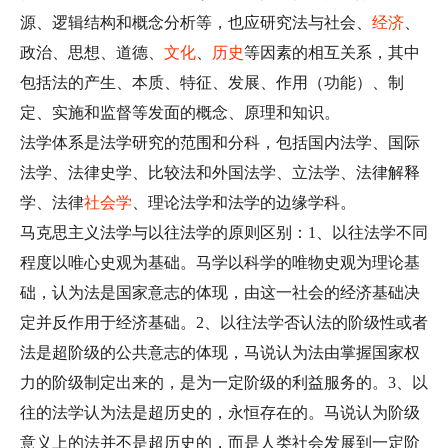
源、逻辑结构和概念分析等，也应研究法与社会、
经济
、
政治、思想、道德、
文化
、
历史
等因素的相互关系，其中
包括法的产生、本质、特征、发展、作用（功能）、制
定、实施和监督等发面的概念、原理和知识。
法学体系是法学研究的范围和分科，包括国内法学、国际
法学、法律史学、比较法和外国法学、立法学、法律解释
学、法律
社会学
、理论法学和法学的边缘学科。
马克思主义法学与以往法学的原则区别：1、以往法学不同
程度以唯心史观为基础。马学以科学的唯物史观为理论基
础，认为法是国家意志的体现，由这一社会的经济基础决
定并反作用于经济基础。2、以往法学否认法的阶级性或者
法是超阶级的公共意志的体现，马说认为法由掌握国家权
力的阶级制定出来的，是为一定阶级的利益服务的。3、以
往的法学认为法是超历史的，永恒存在的。马说认为阶级
意义上的法并不是超历史的，而是人类社会发展到一定阶