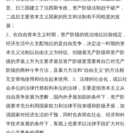
意、日三国建立了法西斯专政，资产阶级法制趋于破产，
二战后主要资本主义国家的民主和法制有不同程度的发
展；
2、在自由资本主义时期，资产阶级的统治地位比较稳定，
经济生活中占支配地位的是自由竞争，决定这一时期的资
本主义法制以自由主义为特征。但随着无产阶级和资产阶
级的矛盾上升为主要矛盾后资产阶级更需要将自己对无产
阶级的两种斗争方法，及暴力方法和“自由主义”的方法相
互交替地使用和结合起来使用。3、法律的社会化，或以社
会本位的法律代替权利本位的法律，主要是指资本主义从
自由竟争发展为垄断，国内外矛盾加剧的条件下，资产阶
级要求充分利用国家权力和法律手段来缓和阶级矛盾，加
强国家对经济生活的干预，同时也表明在社会、经济和科
学技术发展的条件下，客观上也要求以法律手段扩大对社
会公共事务的调整。