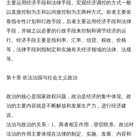
主要运用经济手段和法律手段。宏观经济调控的方式一般
以直接控制为主和以间接控制为主两种方式。前者主要依
靠指令性计划和行政手段，后者主要运用经济手段和法律
手段，并辅之以必要的行政手段来控制和调节经济的运
行。经济手段主要是指利率、汇率、信贷、税收、价格
等，法律手段则指制定和实施有关经济领域的法律、法规
等。
第十章 依法治国与社会主义政治
政治的核心是国家政权问题，政治是经济的集中体现。政
治的主要内容就是不断解放和发展生产力，进行经济建
设。
法治与政治的关系：1、两者相互作用，密切联系。政治对
法治的作用主要体现在法律的制定、实施、发展、内容和