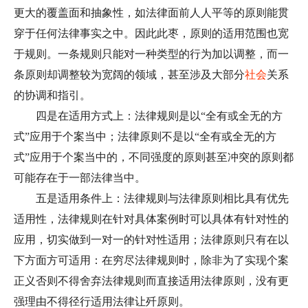
更大的覆盖面和抽象性，如法律面前人人平等的原则能贯
穿于任何法律事实之中。因此此枣，原则的适用范围也宽
于规则。一条规则只能对一种类型的行为加以调整，而一
条原则却调整较为宽阔的领域，甚至涉及大部分
社会
关系
的协调和指引。
四是在适用方式上：法律规则是以“全有或全无的方
式”应用于个案当中；法律原则不是以“全有或全无的方
式”应用于个案当中的，不同强度的原则甚至冲突的原则都
可能存在于一部法律当中。
五是适用条件上：法律规则与法律原则相比具有优先
适用性，法律规则在针对具体案例时可以具体有针对性的
应用，切实做到一对一的针对性适用；法律原则只有在以
下方面方可适用：在穷尽法律规则时，除非为了实现个案
正义否则不得舍弃法律规则而直接适用法律原则，没有更
强理由不得径行适用法律让歼原则。