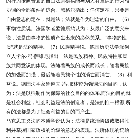
的行为按照普遍的自由法则确实能与别人有意识的行为相
协调的全部条件的综合。黑格尔指出：任何定在，只要是
自由意志的定在，就是法；法就是作为理念的自由。（6）
事物性质说。法国学者孟德斯鸠认为：从最广泛的意义来
说，法是由事物的性质产生出来的必然关系。“事物的性
质”就是法的精神。（7）民族精神说。德国历史法学派创
立人卡尔·冯·萨维尼指出：法是民族精神、民族特性和民
族共同意识的体现。法随着民族的成长而成长，随着民族
的加强而加强，最后随着民族个性的消亡而消亡。（8）利
益说。德国法学家鲁道夫·冯·耶林较为强调法的目的，认
为：法是以强制作为保障的社会目的的体系,而法的目的就
是社会利益，社会利益是法的创造者，是法的惟一根源,所
有的法都是为了社会利益的目的而产生。
马克思主义法的本质学说认为：法律是统治阶级或取得胜
利并掌握国家政权的阶级的意志的表现。法所体现的统治