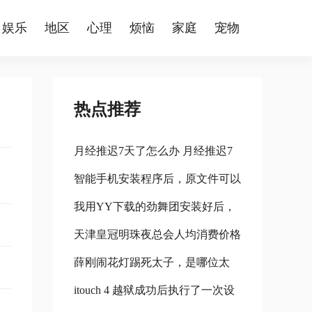
娱乐
地区
心理
烦恼
家庭
宠物
热点推荐
月经推迟7天了怎么办 月经推迟7
智能手机安装程序后，原文件可以
天怎么办.txt
我用YY下载的劲舞团安装好后，
删除吗？
天津皇冠明珠夜总会人均消费价格
在游戏里只能打拼音不能打字是怎
薛刚闹花灯踢死太子，是哪位太
么回事？
itouch 4 越狱成功后执行了一次设
子？