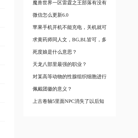
魔兽世界一区雷霆之王部落有没有
置里还原功能,现在开不了机了,要
微信怎么更新6.0
基友一起玩
么黑屏要么白苹果
苹果手机开机不能充电，关机就可
求黄药师同人文，BG,BL皆可，多
以充是怎么回事
死度娘是什么意思？
多益善，谢谢~
天龙八部里最强的职业？
对某高等动物的性腺组织细胞进行
佩戴团徽的意义？
荧光标记，等位基因A和a、B和b
上古卷轴5里面NPC消失了以后知
分别被标记为黄色、绿色，在荧光
道NPC代码了怎么输输入什么能把
显微镜下观
他们变回来