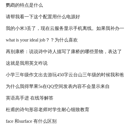
鹦鹉的特点是什么
请帮我看一下这个配置用什么电源好
我的小米3丢了，现在云服务显示手机离线。如果我补办一
what is your ideal job？？为什么喜欢
张sim卡，还能定位丢了的手机吗？
再别康桥：说说诗中诗人描写了康桥的哪些景物，表达了
这就是我用英文咋说
诗人怎样的感情
小学三年级作文出去游玩450字云台山三年级的时候我和爸
为什么我得苹果5s在QQ空间发表内容不会显示来自
爸妈妈一起去云台山玩....这是开头
英语高手进 在线等解答
iPhone5s啊？急啊！！求大神啊！
杜甫的诗句形容老师对学生耐心细致教育
face 和surface 有什么区别