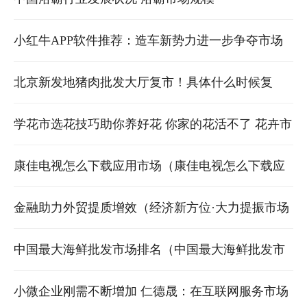
小红牛APP软件推荐：造车新势力进一步争夺市场
小红牛app什么时候上市
北京新发地猪肉批发大厅复市！具体什么时候复
市？复市后怎么安排？ 北京新发地猪肉批发市场
学花市选花技巧助你养好花 你家的花活不了 花卉市
场买花的四个技巧
康佳电视怎么下载应用市场（康佳电视怎么下载应
用）
金融助力外贸提质增效（经济新方位·大力提振市场
信心）
中国最大海鲜批发市场排名（中国最大海鲜批发市
场排名榜）
小微企业刚需不断增加 仁德晟：在互联网服务市场