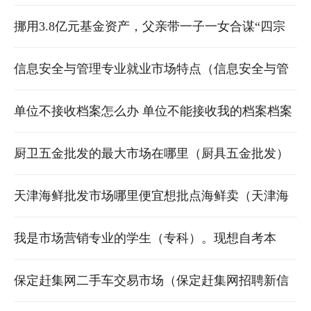
爆发的今天
挪用3.8亿元基金资产，父亲带一子一女合谋“四宗
罪”，均遭终身市场禁入
信息安全与管理专业就业市场特点（信息安全与管
理专业就业）
单位不接收档案怎么办 单位不能接收我的档案档案
该怎么办可以放人才市场吗.txt
厨卫五金批发的最大市场在哪里（厨具五金批发）
天津海鲜批发市场哪里便宜想批点海鲜卖（天津海
鲜批发市场价格）
我是市场营销专业的学生（专科）。现想自考本
科。想问一下另考哪个专业比较合适？？
保定赶集网二手车交易市场（保定赶集网招聘新信