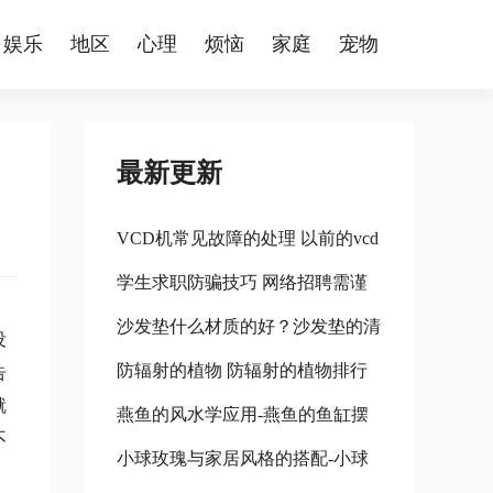
娱乐
地区
心理
烦恼
家庭
宠物
最新更新
VCD机常见故障的处理 以前的vcd
学生求职防骗技巧 网络招聘需谨
机怎么处理
沙发垫什么材质的好？沙发垫的清
慎 学生求职防骗技巧 网络招聘需
没
防辐射的植物 防辐射的植物排行
洗方法 什么材质的沙发垫比较好
告
注意什么
就
燕鱼的风水学应用-燕鱼的鱼缸摆
榜
不
小球玫瑰与家居风格的搭配-小球
放位置 燕鱼适合什么鱼缸