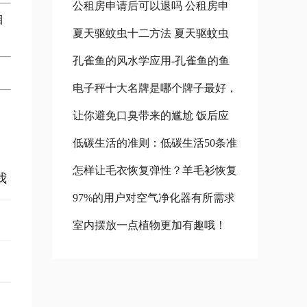
公租房申请后可以退吗 公租房申
玫瑰的风水学应用 小球玫瑰怎么
目
夏天驱蚊虫十二方法 夏天驱蚊虫
请后对以后买房会有什么影响吗
养更好看
孔雀鱼的风水学应用-孔雀鱼的鱼
十二方法图片
公租房退租以后,还可以在申请吗?
电子秤十大名牌是哪个牌子最好，
缸摆放位置 孔雀鱼的风水禁忌
让你避免口臭带来的尴尬 饭后应
中国名牌电子秤中国十大名牌电子
低碳生活的准则：低碳生活50条准
怎样去除口腔蒜味葱味 饭后口臭
秤 人体电子秤十大名牌是哪个牌
怎样让毛衣恢复弹性？羊毛衫恢复
则 低碳生活10条
减轻
子最好
我
97%的用户对空气净化器有所需求
弹性的方法 羊绒衫如何恢复弹性
室内摆放一点植物更加有趣哦！
受欢迎空气净化设备
室外植物摆放