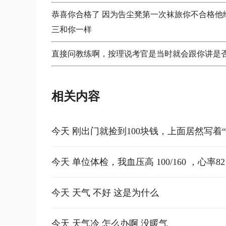
恭喜你合格了 因为告尘凳第一次袜旅你不合格他
三和你一样
直接问教练啊，按理说考官是当时就会跟你讲是
相关内容
今天 刚出门就捡到100块钱，上面居然写
顺
今天 单位体检，我血压高 100/160 ，心率
今天 天气 不好 这是为什么
今天 天气冷 怎么办啊 没暖气